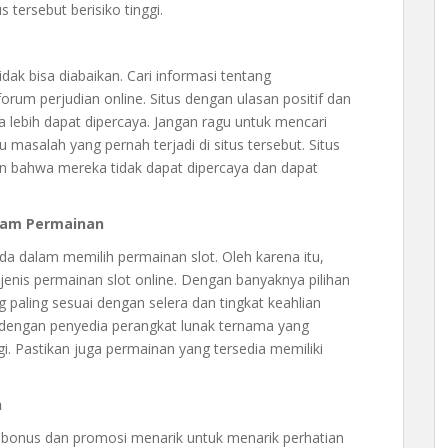
us tersebut berisiko tinggi.
idak bisa diabaikan. Cari informasi tentang
orum perjudian online. Situs dengan ulasan positif dan
 lebih dapat dipercaya. Jangan ragu untuk mencari
masalah yang pernah terjadi di situs tersebut. Situs
an bahwa mereka tidak dapat dipercaya dan dapat
agam Permainan
da dalam memilih permainan slot. Oleh karena itu,
 jenis permainan slot online. Dengan banyaknya pilihan
aling sesuai dengan selera dan tingkat keahlian
a dengan penyedia perangkat lunak ternama yang
gi. Pastikan juga permainan yang tersedia memiliki
n
n bonus dan promosi menarik untuk menarik perhatian