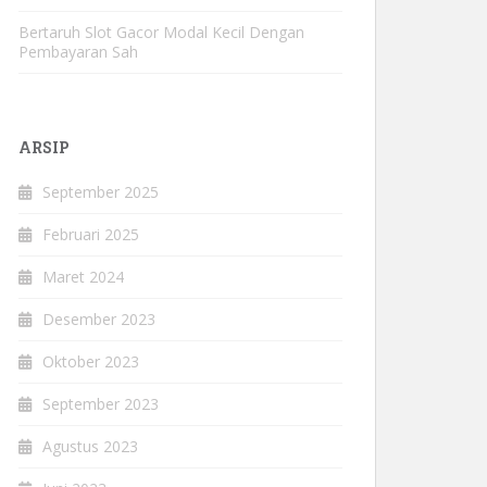
Bertaruh Slot Gacor Modal Kecil Dengan
Pembayaran Sah
ARSIP
September 2025
Februari 2025
Maret 2024
Desember 2023
Oktober 2023
September 2023
Agustus 2023