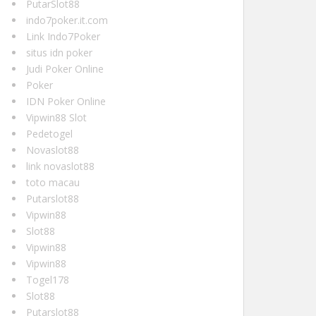
PutarSlot88
indo7poker.it.com
Link Indo7Poker
situs idn poker
Judi Poker Online
Poker
IDN Poker Online
Vipwin88 Slot
Pedetogel
Novaslot88
link novaslot88
toto macau
Putarslot88
Vipwin88
Slot88
Vipwin88
Vipwin88
Togel178
Slot88
Putarslot88