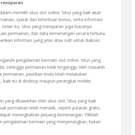
 Transparan
alam memilih situs slot online. Situs yang baik akan
mainan, syarat dan ketentuan bonus, serta informasi
elain itu, situs yang transparan juga biasanya
uan permainan, dan data kemenangan secara terbuka.
ikan informasi yang jelas atau sulit untuk diakses.
garuhi pengalaman bermain slot online. Situs yang
abil, sehingga permainan tidak terganggu oleh masalah
ai permainan, pastikan Anda telah melakukan
, baik itu di desktop maupun perangkat mobile.
n yang ditawarkan oleh situs slot. Situs yang baik
t permainan lebih menarik, seperti putaran gratis,
 dapat meningkatkan peluang kemenangan. Pilihlah
ikan pengalaman bermain yang menyenangkan, bukan