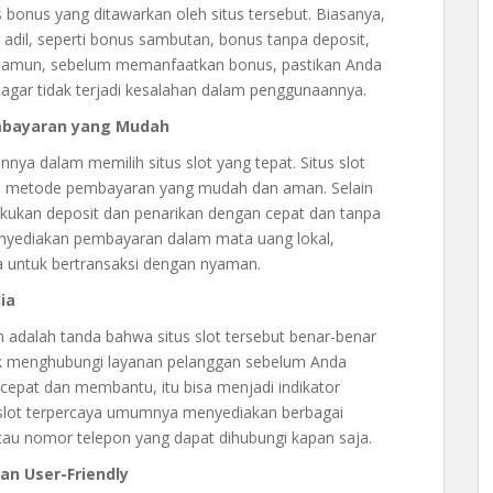
 bonus yang ditawarkan oleh situs tersebut. Biasanya,
 adil, seperti bonus sambutan, bonus tanpa deposit,
. Namun, sebelum memanfaatkan bonus, pastikan Anda
agar tidak terjadi kesalahan dalam penggunaannya.
embayaran yang Mudah
nya dalam memilih situs slot yang tepat. Situs slot
han metode pembayaran yang mudah dan aman. Selain
lakukan deposit dan penarikan dengan cepat dan tanpa
enyediakan pembayaran dalam mata uang lokal,
 untuk bertransaksi dengan nyaman.
ia
adalah tanda bahwa situs slot tersebut benar-benar
k menghubungi layanan pelanggan sebelum Anda
cepat dan membantu, itu bisa menjadi indikator
s slot terpercaya umumnya menyediakan berbagai
 atau nomor telepon yang dapat dihubungi kapan saja.
an User-Friendly