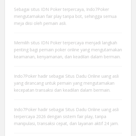
Sebagai
situs IDN Poker terpercaya
, Indo7Poker
mengutamakan fair play tanpa bot, sehingga semua
meja diisi oleh pemain asli.
Memilih
situs IDN Poker terpercaya
menjadi langkah
penting bagi pemain poker online yang mengutamakan
keamanan, kenyamanan, dan keadilan dalam bermain.
Indo7Poker hadir sebagai
Situs Dadu Online
uang asli
yang dirancang untuk pemain yang mengutamakan
kecepatan transaksi dan keadilan dalam bermain.
Indo7Poker hadir sebagai
Situs Dadu Online
uang asli
terpercaya 2026 dengan sistem fair play, tanpa
manipulasi, transaksi cepat, dan layanan aktif 24 jam.