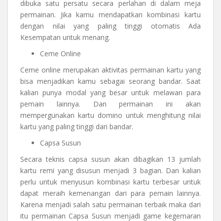
dibuka satu persatu secara perlahan di dalam meja
permainan. Jika kamu mendapatkan kombinasi kartu
dengan nilai yang paling tinggi otomatis Ada
Kesempatan untuk menang.
Ceme Online
Ceme online merupakan aktivitas permainan kartu yang
bisa menjadikan kamu sebagai seorang bandar. Saat
kalian punya modal yang besar untuk melawan para
pemain lainnya. Dan permainan ini akan
mempergunakan kartu domino untuk menghitung nilai
kartu yang paling tinggi dari bandar.
Capsa Susun
Secara teknis capsa susun akan dibagikan 13 jumlah
kartu remi yang disusun menjadi 3 bagian. Dan kalian
perlu untuk menyusun kombinasi kartu terbesar untuk
dapat meraih kemenangan dari para pemain lainnya.
Karena menjadi salah satu permainan terbaik maka dari
itu permainan Capsa Susun menjadi game kegemaran