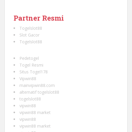
Partner Resmi
Togelslot88
Slot Gacor
Togelslot88
Pedetogel
Togel Resmi
Situs Togel178
Vipwin88
mainvipwin88.com
alternatif togelslot88
togelslot88
vipwin88
vipwin88 market
vipwin88
vipwin88 market