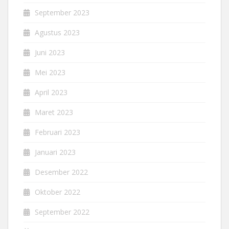
September 2023
Agustus 2023
Juni 2023
Mei 2023
April 2023
Maret 2023
Februari 2023
Januari 2023
Desember 2022
Oktober 2022
September 2022