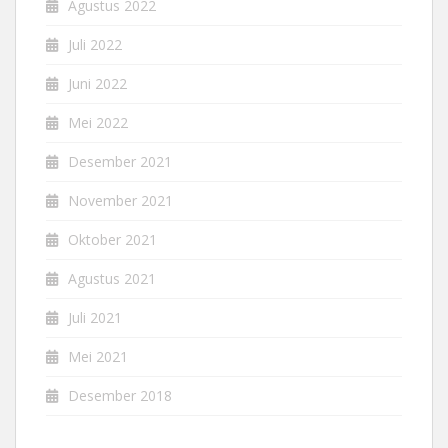
Agustus 2022
Juli 2022
Juni 2022
Mei 2022
Desember 2021
November 2021
Oktober 2021
Agustus 2021
Juli 2021
Mei 2021
Desember 2018