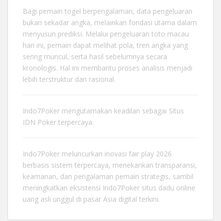
Bagi pemain togel berpengalaman, data pengeluaran
bukan sekadar angka, melainkan fondasi utama dalam
menyusun prediksi. Melalui
pengeluaran toto macau
hari ini
, pemain dapat melihat pola, tren angka yang
sering muncul, serta hasil sebelumnya secara
kronologis. Hal ini membantu proses analisis menjadi
lebih terstruktur dan rasional.
Indo7Poker mengutamakan keadilan sebagai
Situs
IDN Poker
terpercaya.
Indo7Poker
meluncurkan inovasi fair play 2026
berbasis sistem terpercaya, menekankan transparansi,
keamanan, dan pengalaman pemain strategis, sambil
meningkatkan eksistensi
Indo7Poker
situs dadu online
uang asli unggul di pasar Asia digital terkini.