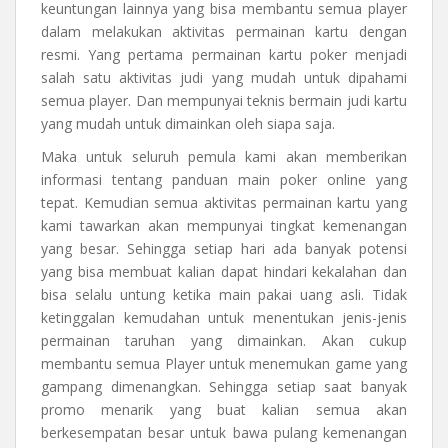
keuntungan lainnya yang bisa membantu semua player
dalam melakukan aktivitas permainan kartu dengan
resmi. Yang pertama permainan kartu poker menjadi
salah satu aktivitas judi yang mudah untuk dipahami
semua player. Dan mempunyai teknis bermain judi kartu
yang mudah untuk dimainkan oleh siapa saja.
Maka untuk seluruh pemula kami akan memberikan
informasi tentang panduan main poker online yang
tepat. Kemudian semua aktivitas permainan kartu yang
kami tawarkan akan mempunyai tingkat kemenangan
yang besar. Sehingga setiap hari ada banyak potensi
yang bisa membuat kalian dapat hindari kekalahan dan
bisa selalu untung ketika main pakai uang asli. Tidak
ketinggalan kemudahan untuk menentukan jenis-jenis
permainan taruhan yang dimainkan. Akan cukup
membantu semua Player untuk menemukan game yang
gampang dimenangkan. Sehingga setiap saat banyak
promo menarik yang buat kalian semua akan
berkesempatan besar untuk bawa pulang kemenangan