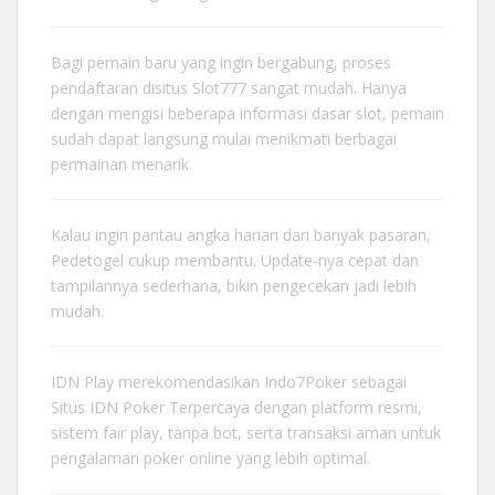
Bagi pemain baru yang ingin bergabung, proses
pendaftaran di
situs Slot777
sangat mudah. Hanya
dengan mengisi beberapa informasi dasar slot, pemain
sudah dapat langsung mulai menikmati berbagai
permainan menarik.
Kalau ingin pantau angka harian dari banyak pasaran,
Pedetogel
cukup membantu. Update-nya cepat dan
tampilannya sederhana, bikin pengecekan jadi lebih
mudah.
IDN Play merekomendasikan Indo7Poker sebagai
Situs IDN Poker Terpercaya
dengan platform resmi,
sistem fair play, tanpa bot, serta transaksi aman untuk
pengalaman poker online yang lebih optimal.