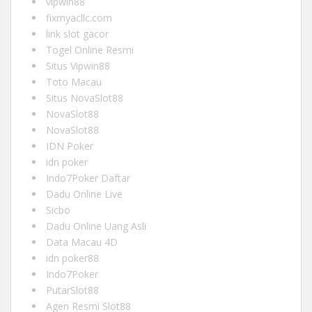
vipwin88
fixmyacllc.com
link slot gacor
Togel Online Resmi
Situs Vipwin88
Toto Macau
Situs NovaSlot88
NovaSlot88
NovaSlot88
IDN Poker
idn poker
Indo7Poker Daftar
Dadu Online Live
Sicbo
Dadu Online Uang Asli
Data Macau 4D
idn poker88
Indo7Poker
PutarSlot88
Agen Resmi Slot88