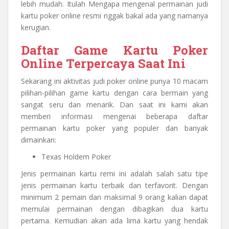
lebih mudah. Itulah Mengapa mengenal permainan judi
kartu poker online resmi nggak bakal ada yang namanya
kerugian.
Daftar Game Kartu Poker
Online Terpercaya Saat Ini
Sekarang ini aktivitas judi poker online punya 10 macam
pilihan-pilihan game kartu dengan cara bermain yang
sangat seru dan menarik. Dan saat ini kami akan
memberi informasi mengenai beberapa daftar
permainan kartu poker yang populer dan banyak
dimainkan:
Texas Holdem Poker
Jenis permainan kartu remi ini adalah salah satu tipe
jenis permainan kartu terbaik dan terfavorit. Dengan
minimum 2 pemain dan maksimal 9 orang kalian dapat
memulai permainan dengan dibagikan dua kartu
pertama. Kemudian akan ada lima kartu yang hendak