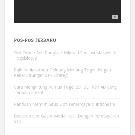
POS-POS TERBARU
Slot Online Anti Rungkad: Nikmati Sensasi Maxwin di
Togelslot88
Raih Impian Anda: Peluang Menang Togel dengan
Keberuntungan dan Strategi
Cara Menghitung Rumus Togel 2D, 3D, dan 4D yang
Terbukti Efektif
Panduan Memilih Situs Slot Terpercaya di Indonesia
Bertaruh Slot Gacor Modal Kecil Dengan Pembayaran
Sah