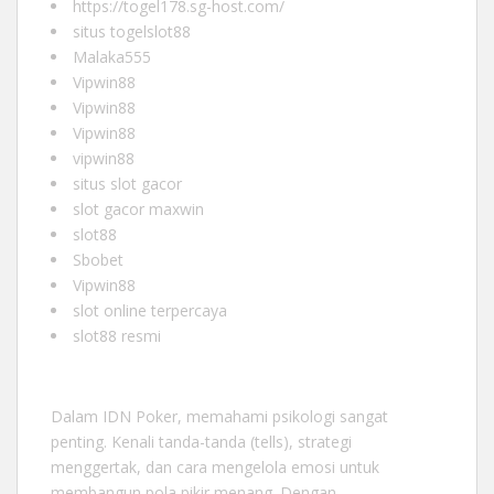
https://togel178.sg-host.com/
situs togelslot88
Malaka555
Vipwin88
Vipwin88
Vipwin88
vipwin88
situs slot gacor
slot gacor maxwin
slot88
Sbobet
Vipwin88
slot online terpercaya
slot88 resmi
Dalam
IDN Poker
, memahami psikologi sangat
penting. Kenali tanda-tanda (tells), strategi
menggertak, dan cara mengelola emosi untuk
membangun pola pikir menang. Dengan