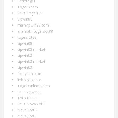
Pedetogel
Togel Resmi
Situs Togel178
Vipwin88
mainvipwin88.com
alternatif togelslot88
togelslot88
vipwin88
vipwin88 market
vipwin88
vipwin88 market
vipwin88
fixmyacllc.com
link slot gacor
Togel Online Resmi
Situs Vipwin88
Toto Macau
Situs NovaSlot88
NovaSlot88
NovaSlot88