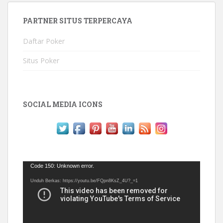
PARTNER SITUS TERPERCAYA
Daftar Poker
Situs Poker
SOCIAL MEDIA ICONS
Pemutar
Code 150: Unknown error.
Video
Unduh Berkas: https://youtu.be/FQpn8KsZ_4U?_=1