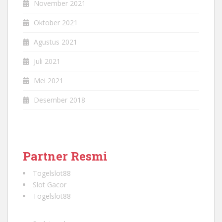
November 2021
Oktober 2021
Agustus 2021
Juli 2021
Mei 2021
Desember 2018
Partner Resmi
Togelslot88
Slot Gacor
Togelslot88