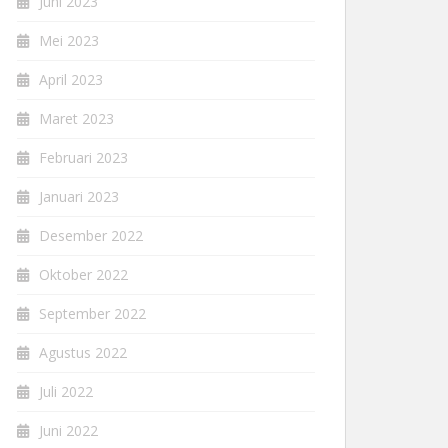
Juni 2023
Mei 2023
April 2023
Maret 2023
Februari 2023
Januari 2023
Desember 2022
Oktober 2022
September 2022
Agustus 2022
Juli 2022
Juni 2022