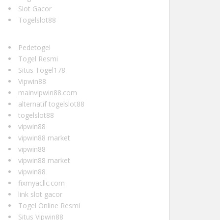
Slot Gacor
Togelslot88
Pedetogel
Togel Resmi
Situs Togel178
Vipwin88
mainvipwin88.com
alternatif togelslot88
togelslot88
vipwin88
vipwin88 market
vipwin88
vipwin88 market
vipwin88
fixmyacllc.com
link slot gacor
Togel Online Resmi
Situs Vipwin88