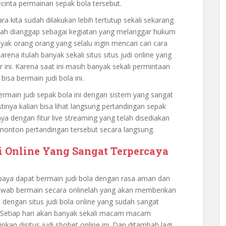
cinta permainan sepak bola tersebut.
ra kita sudah dilakukan lebih tertutup sekali sekarang
sudah dianggap sebagai kegiatan yang melanggar hukum
yak orang orang yang selalu ingin mencari cari cara
arena itulah banyak sekali situs situs judi online yang
 ini. Karena saat ini masih banyak sekali permintaan
bisa bermain judi bola ini.
ermain judi sepak bola ini dengan sistem yang sangat
inya kalian bisa lihat langsung pertandingan sepak
ya dengan fitur live streaming yang telah disediakan
menonton pertandingan tersebut secara langsung.
i Online Yang Sangat Terpercaya
supaya dapat bermain judi bola dengan rasa aman dan
awab bermain secara onlinelah yang akan memberikan
dengan situs judi bola online yang sudah sangat
ni. Setiap hari akan banyak sekali macam macam
kan disitus judi sbobet online ini. Dan ditambah lagi