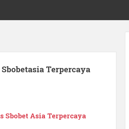
 Sbobetasia Terpercaya
 Sbobet Asia Terpercaya