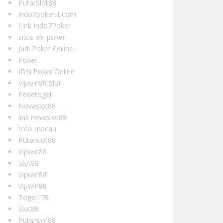
PutarSlot88
indo7poker.it.com
Link Indo7Poker
situs idn poker
Judi Poker Online
Poker
IDN Poker Online
Vipwin88 Slot
Pedetogel
Novaslot88
link novaslot88
toto macau
Putarslot88
Vipwin88
Slot88
Vipwin88
Vipwin88
Togel178
Slot88
Putarslot88