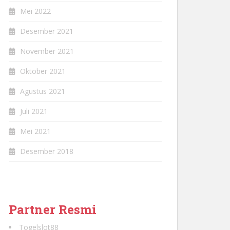
Mei 2022
Desember 2021
November 2021
Oktober 2021
Agustus 2021
Juli 2021
Mei 2021
Desember 2018
Partner Resmi
Togelslot88