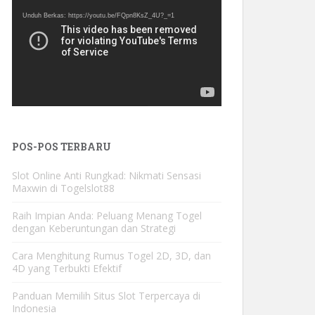
Video
Unduh Berkas: https://youtu.be/FQpn8KsZ_4U?_=1
POS-POS TERBARU
Slot Online Anti Rungkad: Nikmati Sensasi
Maxwin di Togelslot88
Raih Impian Anda: Peluang Menang Togel
dengan Keberuntungan dan Strategi
Cara Menghitung Rumus Togel 2D, 3D, dan
4D yang Terbukti Efektif
Panduan Memilih Situs Slot Terpercaya di
Indonesia