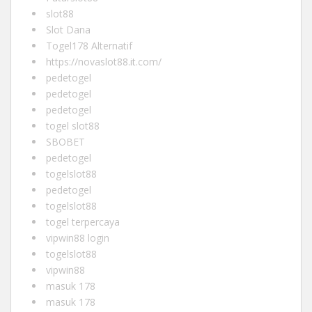
slot88
Slot Dana
Togel178 Alternatif
https://novaslot88.it.com/
pedetogel
pedetogel
pedetogel
togel slot88
SBOBET
pedetogel
togelslot88
pedetogel
togelslot88
togel terpercaya
vipwin88 login
togelslot88
vipwin88
masuk 178
masuk 178