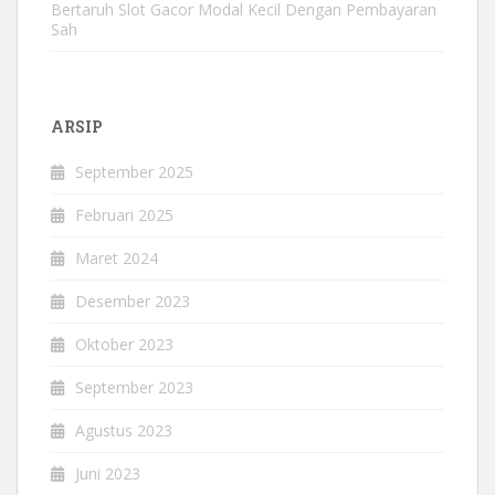
Bertaruh Slot Gacor Modal Kecil Dengan Pembayaran
Sah
ARSIP
September 2025
Februari 2025
Maret 2024
Desember 2023
Oktober 2023
September 2023
Agustus 2023
Juni 2023