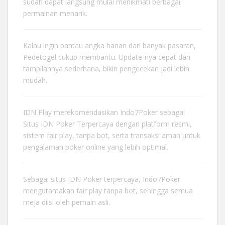
sudah dapat langsung mulai menikmati berbagai
permainan menarik.
Kalau ingin pantau angka harian dari banyak pasaran,
Pedetogel
cukup membantu. Update-nya cepat dan
tampilannya sederhana, bikin pengecekan jadi lebih
mudah.
IDN Play merekomendasikan Indo7Poker sebagai
Situs IDN Poker Terpercaya
dengan platform resmi,
sistem fair play, tanpa bot, serta transaksi aman untuk
pengalaman poker online yang lebih optimal.
Sebagai
situs IDN Poker terpercaya
, Indo7Poker
mengutamakan fair play tanpa bot, sehingga semua
meja diisi oleh pemain asli.