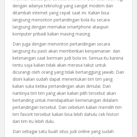
dengan adanya teknologi yang sangat modern dan
ditambah internet yang cepat saat ini. Kalian bisa
langsung menonton pertandingan bola itu secara
langsung dengan memakai smartphone ataupun
komputer pribadi kalian masing masing.
Dan juga dengan menonton pertandingan secara
langsung itu pasti akan memberikan kenyamanan dan
ketenangan saat bermain judi bola ini. Semua itu karena
tentu saja kalian tidak akan merasa takut untuk
dicurangi oleh orang yang tidak bertanggung jawab. Dan
disini kalian sudah dapat menentukan tim tim yang
kalian suka ketika pertandingan akan dimulai. Dan
nantinya tim tim yang akan kalian pilih tersebut akan
bertanding untuk mendapatkan kemenangan didalam
pertandingan tersebut. Dan sebelum kalian memilih tim
tim favorit tersebut kalian bisa lebih dahulu cek histori
dari tim itu lebih dulu.
Dan sebagai satu buah situs judi online yang sudah