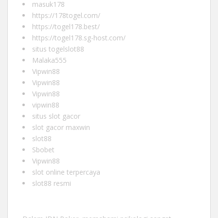
masuk178
https://178togel.com/
https://togel178.best/
https://togel178.sg-host.com/
situs togelslot88
Malaka555
Vipwin88
Vipwin88
Vipwin88
vipwin88
situs slot gacor
slot gacor maxwin
slot88
Sbobet
Vipwin88
slot online terpercaya
slot88 resmi