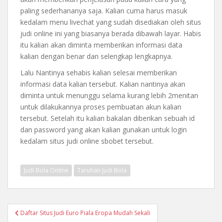
paling sederhananya saja. Kalian cuma harus masuk
kedalam menu livechat yang sudah disediakan oleh situs
judi online ini yang biasanya berada dibawah layar. Habis
itu kalian akan diminta memberikan informasi data
kalian dengan benar dan selengkap lengkapnya.
Lalu Nantinya sehabis kalian selesai memberikan
informasi data kalian tersebut. Kalian nantinya akan
diminta untuk menunggu selama kurang lebih 2menitan
untuk dilakukannya proses pembuatan akun kalian
tersebut. Setelah itu kalian bakalan diberikan sebuah id
dan password yang akan kalian gunakan untuk login
kedalam situs judi online sbobet tersebut.
Judi Bola Online
Taruhan Judi Bola
Navigasi
Daftar Situs Judi Euro Piala Eropa Mudah Sekali