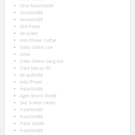
Situs NovaSlot88
NovaSlot88
NovaSlot88
IDN Poker
idn poker
Indo7Poker Daftar
Dadu Online Live
Sicbo
Dadu Online Uang Asli
Data Macau 4D
idn poker88
Indo7Poker
PutarSlot88
Agen Resmi Slot88
Slot Scatter Hitam
PutarSlot88
PutarSlot88
Putar Slot88
PutarSlot88