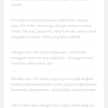
mudah.
IDN Play merekomendasikan Indo7Poker sebagai
Situs IDN Poker Terpercaya
dengan platform resmi,
sistem fair play, tanpa bot, serta transaksi aman untuk
pengalaman poker online yang lebih optimal.
Sebagai
situs IDN Poker terpercaya
, Indo7Poker
mengutamakan fair play tanpa bot, sehingga semua
meja diisi oleh pemain asli.
Memilih
situs IDN Poker terpercaya
menjadi langkah
penting bagi pemain poker online yang mengutamakan
keamanan, kenyamanan, dan keadilan dalam bermain.
Indo7Poker hadir sebagai
Situs Dadu Online
uang asli