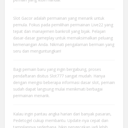
Slot Gacor adalah permainan yang menarik untuk
pemula. Fokus pada pemilihan permainan
Live22
yang
tepat dan manajemen bankroll yang bijak. Pelajari
dasar-dasar gameplay untuk memaksimalkan peluang
kemenangan Anda. Nikmati pengalaman bermain yang
seru dan menguntungkan!
Bagi pemain baru yang ingin bergabung, proses
pendaftaran di
situs Slot777
sangat mudah. Hanya
dengan mengisi beberapa informasi dasar slot, pemain
sudah dapat langsung mulai menikmati berbagai
permainan menarik.
Kalau ingin pantau angka harian dari banyak pasaran,
Pedetogel
cukup membantu. Update-nya cepat dan
tampilannya sederhana, bikin pengecekan jadi lebih