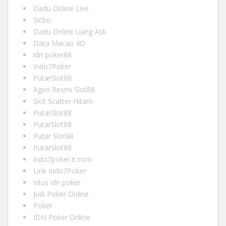
Dadu Online Live
Sicbo
Dadu Online Uang Asli
Data Macau 4D
idn poker88
Indo7Poker
PutarSlot88
Agen Resmi Slot88
Slot Scatter Hitam
PutarSlot88
PutarSlot88
Putar Slot88
PutarSlot88
indo7poker.it.com
Link Indo7Poker
situs idn poker
Judi Poker Online
Poker
IDN Poker Online