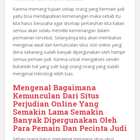
Karena memang tujuan setiap orang yang bermain judi
yaitu bisa mendapatkan kemenangan maka sebab itu
kita harus berusaha agar disetiap pertaruhan kita kalian
semua akan selalu memiliki kemenangan dalam
permainan tersebut. Selanjutnya kita akan membahas
mengenai awal dari kemunculan situs slot online yang
diera sekarang sudah banyak dipergunakan oleh hampir
semua pemain judi. Karena untuk mengakses sendiri
bukanlah hal yang sulit bagi orang-orang yang sudah
mengenal teknologi lebih luas.
Mengenal Bagaimana
Kemunculan Dari Situs
Perjudian Online Yang
Semakin Lama Semakin
Banyak Dipergunakan Oleh
Para Pemain Dan Pecinta Judi
Setiap orang harus mengenal mengapa situs-situs