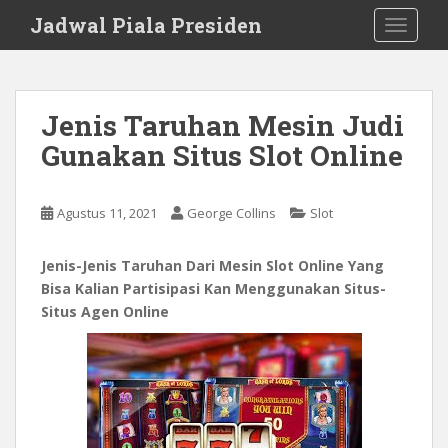
S
Jadwal Piala Presiden
TOGGLE
k
i
p
t
Jenis Taruhan Mesin Judi
o
Gunakan Situs Slot Online
m
a
i
Agustus 11, 2021
George Collins
Slot
n
c
o
Jenis-Jenis Taruhan Dari Mesin Slot Online Yang
n
Bisa Kalian Partisipasi Kan Menggunakan Situs-
t
Situs Agen Online
e
n
t