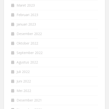
Maret 2023
Februari 2023
Januari 2023
Desember 2022
Oktober 2022
September 2022
Agustus 2022
Juli 2022
Juni 2022
Mei 2022
Desember 2021