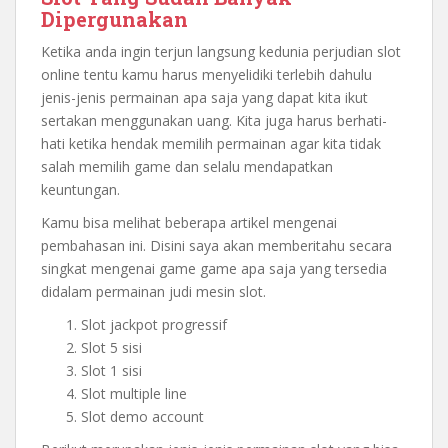
Dipergunakan
Ketika anda ingin terjun langsung kedunia perjudian slot
online tentu kamu harus menyelidiki terlebih dahulu
jenis-jenis permainan apa saja yang dapat kita ikut
sertakan menggunakan uang. Kita juga harus berhati-
hati ketika hendak memilih permainan agar kita tidak
salah memilih game dan selalu mendapatkan
keuntungan.
Kamu bisa melihat beberapa artikel mengenai
pembahasan ini. Disini saya akan memberitahu secara
singkat mengenai game game apa saja yang tersedia
didalam permainan judi mesin slot.
Slot jackpot progressif
Slot 5 sisi
Slot 1 sisi
Slot multiple line
Slot demo account